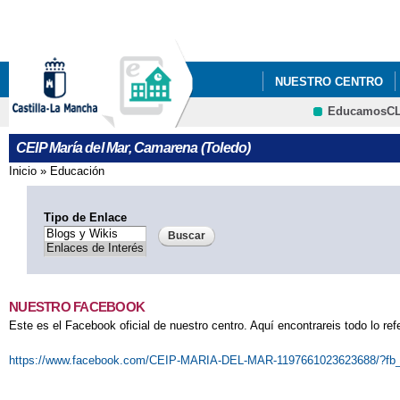
Pa
co
pri
NUESTRO CENTRO
EducamosC
QUÉ HACEMOS
CRFP
CEIP María del Mar, Camarena (Toledo)
Inicio
»
Educación
Se encuentra usted aquí
Tipo de Enlace
NUESTRO FACEBOOK
Este es el Facebook oficial de nuestro centro. Aquí encontrareis todo lo ref
https://www.facebook.com/CEIP-MARIA-DEL-MAR-1197661023623688/